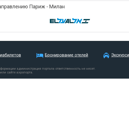
аправлению Париж - Милан
виабилетов
Бронирование отелей
Экскурс
нформации администрация портала ответственность не несет.
или сайте аэропорта.