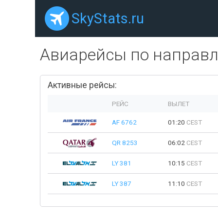
SkyStats.ru
Авиарейсы по направ
Активные рейсы:
РЕЙС
ВЫЛЕТ
AF 6762
01:20
CEST
QR 8253
06:02
CEST
LY 381
10:15
CEST
LY 387
11:10
CEST