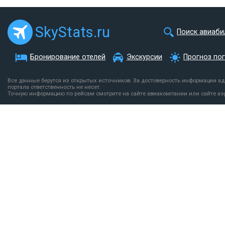
SkyStats.ru
Поиск авиаби
Бронирование отелей
Экскурсии
Прогноз по
Все данные берутся из открытых источников. За достоверность информации а
портала ответственность не несет.
Точную информацию по рейсам смотрите на сайте авиакомпании или сайте аэ