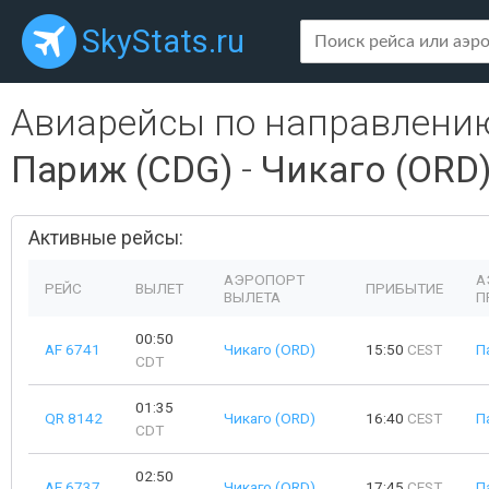
SkyStats.ru
Авиарейсы по направлени
Париж (CDG)
-
Чикаго (ORD
Активные рейсы:
АЭРОПОРТ
А
РЕЙС
ВЫЛЕТ
ПРИБЫТИЕ
ВЫЛЕТА
П
00:50
AF 6741
Чикаго (ORD)
15:50
CEST
П
CDT
01:35
QR 8142
Чикаго (ORD)
16:40
CEST
П
CDT
02:50
AF 6737
Чикаго (ORD)
17:45
CEST
П