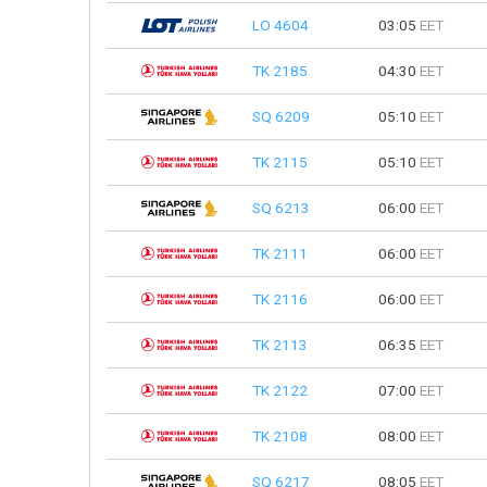
LO 4604
03:05
EET
TK 2185
04:30
EET
SQ 6209
05:10
EET
TK 2115
05:10
EET
SQ 6213
06:00
EET
TK 2111
06:00
EET
TK 2116
06:00
EET
TK 2113
06:35
EET
TK 2122
07:00
EET
TK 2108
08:00
EET
SQ 6217
08:05
EET