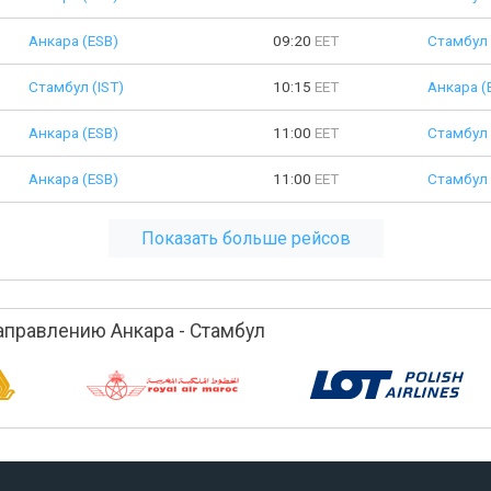
Анкара (ESB)
09:20
EET
Стамбул 
Стамбул (IST)
10:15
EET
Анкара (
Анкара (ESB)
11:00
EET
Стамбул 
Анкара (ESB)
11:00
EET
Стамбул 
Показать больше рейсов
правлению Анкара - Стамбул