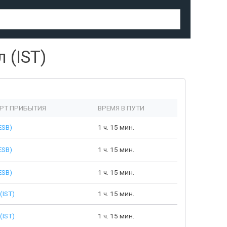
 (IST)
РТ ПРИБЫТИЯ
ВРЕМЯ В ПУТИ
ESB)
1 ч. 15 мин.
ESB)
1 ч. 15 мин.
ESB)
1 ч. 15 мин.
(IST)
1 ч. 15 мин.
(IST)
1 ч. 15 мин.