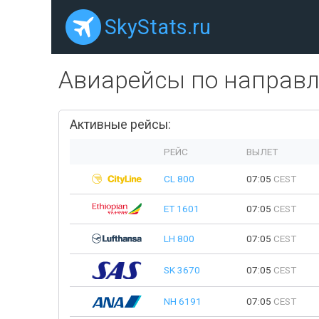
SkyStats.ru
Авиарейсы по направ
Активные рейсы:
РЕЙС
ВЫЛЕТ
CL 800
07:05
CEST
ET 1601
07:05
CEST
LH 800
07:05
CEST
SK 3670
07:05
CEST
NH 6191
07:05
CEST