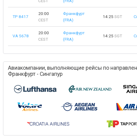
CEST
(FRA)
20:00
Франкфурт
TP 8417
14:25
SGT
С
CEST
(FRA)
20:00
Франкфурт
VA 5678
14:25
SGT
С
CEST
(FRA)
Авиакомпании, выполняющие рейсы по направле
Франкфурт - Сингапур