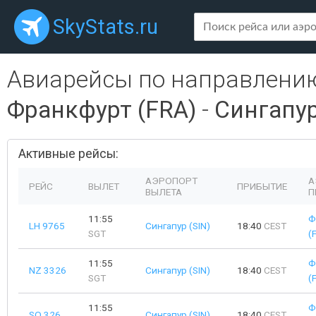
SkyStats.ru
Авиарейсы по направлени
Франкфурт (FRA)
-
Сингапур
Активные рейсы:
АЭРОПОРТ
А
РЕЙС
ВЫЛЕТ
ПРИБЫТИЕ
ВЫЛЕТА
П
11:55
Ф
LH 9765
Сингапур (SIN)
18:40
CEST
SGT
(
11:55
Ф
NZ 3326
Сингапур (SIN)
18:40
CEST
SGT
(
11:55
Ф
SQ 326
Сингапур (SIN)
18:40
CEST