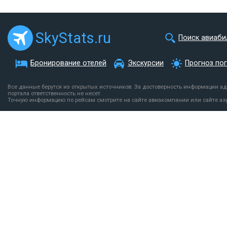
SkyStats.ru
Поиск авиаби
Бронирование отелей
Экскурсии
Прогноз по
Все данные берутся из открытых источников. За достоверность информации а
портала ответственность не несет.
Точную информацию по рейсам смотрите на сайте авиакомпании или сайте аэ