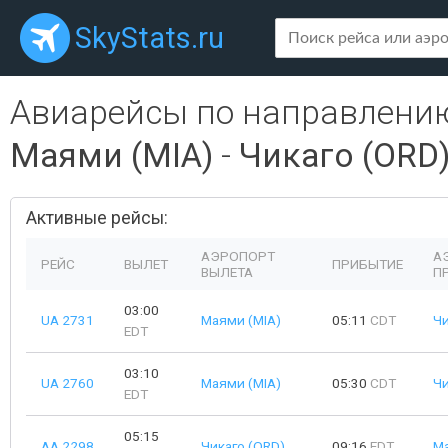
SkyStats.ru
Авиарейсы по направлени
Маями (MIA)
-
Чикаго (ORD
Активные рейсы:
АЭРОПОРТ
А
РЕЙС
ВЫЛЕТ
ПРИБЫТИЕ
ВЫЛЕТА
П
03:00
UA 2731
Маями (MIA)
05:11
CDT
Чи
EDT
03:10
UA 2760
Маями (MIA)
05:30
CDT
Чи
EDT
05:15
AA 2298
Чикаго (ORD)
09:16
EDT
Ма