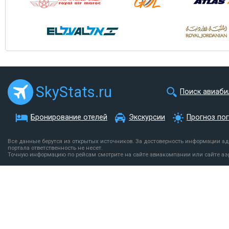
SkyStats.ru
Поиск авиаби
Бронирование отелей
Экскурсии
Прогноз по
Все данные берутся из открытых источников. За достоверность информации а
портала ответственность не несет.
Точную информацию по рейсам смотрите на сайте авиакомпании или сайте аэ