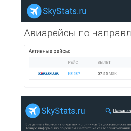
SkyStats.ru
Авиарейсы по направ
Активные рейсы:
РЕЙС
ВЫЛЕТ
KE 537
07:55
MSK
SkyStats.ru
Поиск а
Все данные берутся из открытых источников. За достоверность и
Точную информацию по рейсам смотрите на сайте авиакомпании 