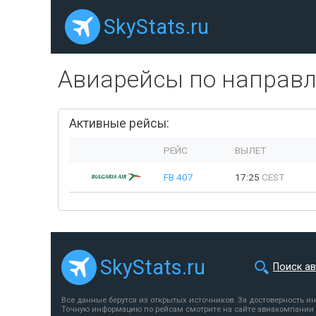
SkyStats.ru
Авиарейсы по направ
Активные рейсы:
РЕЙС
ВЫЛЕТ
FB 407
17:25
CEST
SkyStats.ru
Поиск а
Все данные берутся из открытых источников. За достоверность и
Точную информацию по рейсам смотрите на сайте авиакомпании 