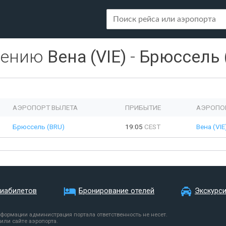
лению
Вена (VIE)
-
Брюссель 
АЭРОПОРТ ВЫЛЕТА
ПРИБЫТИЕ
АЭРОПО
Брюссель (BRU)
19:05
CEST
Вена (VIE
виабилетов
Бронирование отелей
Экскурс
нформации администрация портала ответственность не несет.
или сайте аэропорта.