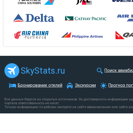
SkyStats.ru
Поиск авиаби
Бронирование отелей
Экскурсии
Прогноз по
Все данные берутся из открытых источников. За достоверность информации а
портала ответственность не несет.
Точную информацию по рейсам смотрите на сайте авиакомпании или сайте аэ