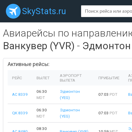
SkyStats.ru
Авиарейсы по направлени
Ванкувер (YVR)
-
Эдмонтон 
Активные рейсы:
АЭРОПОРТ
А
РЕЙС
ВЫЛЕТ
ПРИБЫТИЕ
ВЫЛЕТА
П
06:30
Эдмонтон
AC 8339
07:03
PDT
В
MDT
(YEG)
06:30
Эдмонтон
QK 8339
07:03
PDT
В
MDT
(YEG)
08:30
Э
AC 8480
Ванкувер (YVR)
10:59
MDT