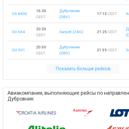
16:20
Дубровник
OS 8406
17:15
CEST
З
CEST
(DBV)
20:20
Д
OU 664
Загреб (ZAG)
21:25
CEST
CEST
(
20:30
Дубровник
OU 301
21:35
CEST
З
CEST
(DBV)
Показать больше рейсов
Авиакомпании, выполняющие рейсы по направлен
Дубровник