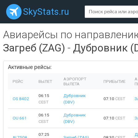
SkyStats.ru
Авиарейсы по направлени
Загреб (ZAG)
-
Дубровник (
Активные рейсы:
АЭРОПОРТ
А
РЕЙС
ВЫЛЕТ
ПРИБЫТИЕ
ВЫЛЕТА
П
06:15
Дубровник
OS 8402
07:10
CEST
З
CEST
(DBV)
06:15
Дубровник
OU 661
07:10
CEST
З
CEST
(DBV)
07:25
Д
AI 7508
Загреб (ZAG)
08:30
CEST