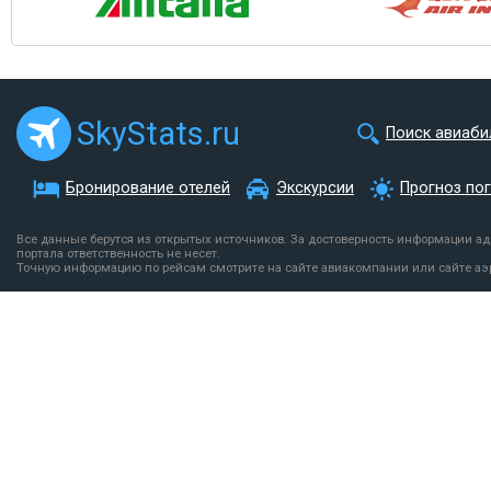
SkyStats.ru
Поиск авиаби
Бронирование отелей
Экскурсии
Прогноз по
Все данные берутся из открытых источников. За достоверность информации а
портала ответственность не несет.
Точную информацию по рейсам смотрите на сайте авиакомпании или сайте аэ