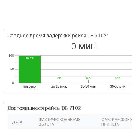
Среднее время задержки рейса 0B 7102:
0 мин.
100
100%
50
0%
0%
0%
0%
0%
0%
0
вовремя
до 15 мин.
15-30 мин.
30-60 мин.
Состоявшиеся рейсы 0B 7102
ФАКТИЧЕСКОЕ ВРЕМЯ
ФАКТИЧЕСКОЕ 
ДАТА
ВЫЛЕТА
ПРИЛЕТА