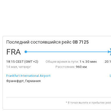
Последний состоявшийся рейс
0B 7125
FRA
18:15
CEST
(GMT +2)
Общее время в пути:
1 ч. 30 мин.
20:
14 мая, четверг
Расстояние:
960 км.
Frankfurt International Airport
Франкфурт, Германия
* В точке вылета и прибытия ука