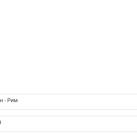
н - Рим
й