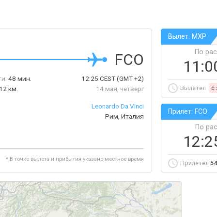
Вылет: MXP
По ра
FCO
11:0
ти:
48 мин.
12:25
CEST
(GMT +2)
Вылетел
c
12 км.
14 мая, четверг
Leonardo Da Vinci
Прилет: FCO
Рим, Италия
По ра
12:2
* В точке вылета и прибытия указано местное время
Прилетел
54