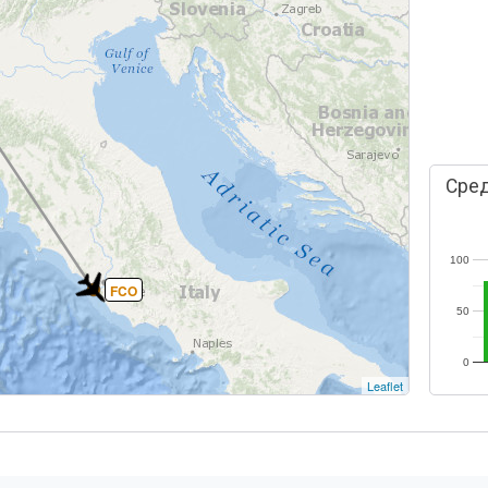
Сред
100
FCO
50
0
Leaflet