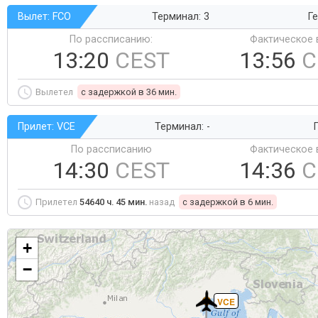
Вылет: FCO
Терминал: 3
Ге
По рассписанию:
Фактическое 
13:20
CEST
13:56
C
Вылетел
c задержкой в 36 мин.
Прилет: VCE
Терминал: -
Г
По рассписанию
Фактическое 
14:30
CEST
14:36
C
Прилетел
54640 ч. 45 мин.
назад
c задержкой в 6 мин.
+
−
VCE