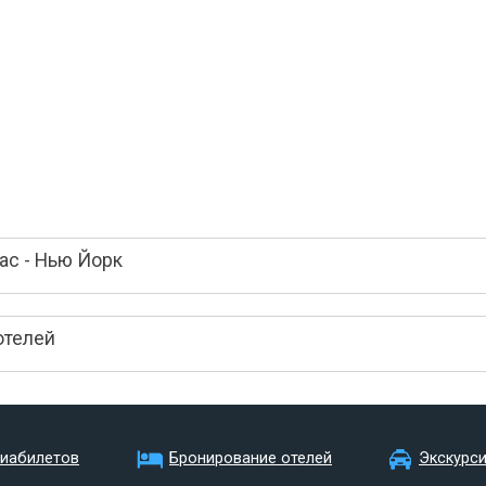
ас - Нью Йорк
отелей
виабилетов
Бронирование отелей
Экскурс