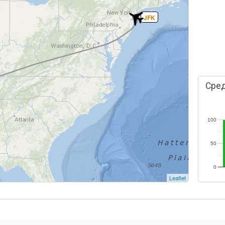
JFK
Сред
100
50
0
Leaflet