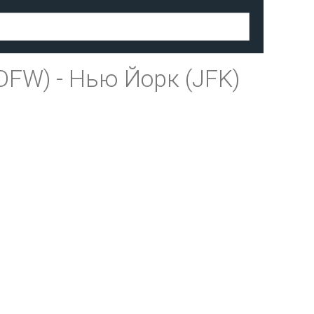
DFW)
-
Нью Йорк (JFK)