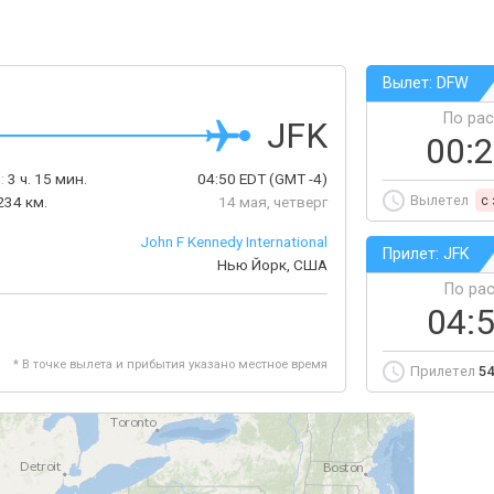
Вылет: DFW
По ра
JFK
00:
:
3 ч. 15 мин.
04:50
EDT
(GMT -4)
Вылетел
c
234 км.
14 мая, четверг
John F Kennedy International
Прилет: JFK
Нью Йорк, США
По ра
04:
* В точке вылета и прибытия указано местное время
Прилетел
54