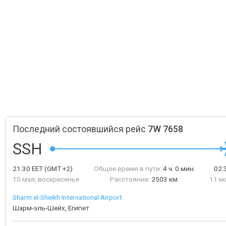
Последний состоявшийся рейс
7W 7658
SSH
21:30
EET
(GMT +2)
Общее время в пути:
4 ч. 0 мин.
02:
10 мая, воскресенье
Расстояние:
2503 км.
11 м
Sharm el-Sheikh International Airport
Шарм-эль-Шейх, Египет