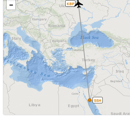
KBP
−
SSH