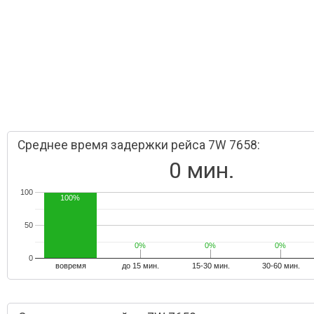
Среднее время задержки рейса 7W 7658:
0 мин.
100
100%
50
0%
0%
0%
0%
0%
0%
0
вовремя
до 15 мин.
15-30 мин.
30-60 мин.