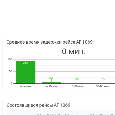
Среднее время задержки рейса AF 1069:
0 мин.
100
95%
50
5%
5%
0%
0%
0%
0%
0
вовремя
до 15 мин.
15-30 мин.
30-60 мин.
Состоявшиеся рейсы AF 1069