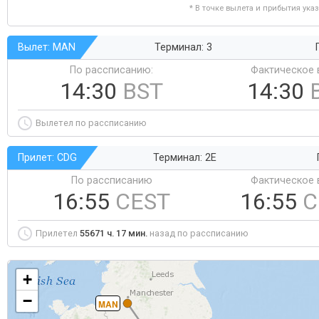
* В точке вылета и прибытия ука
Вылет: MAN
Терминал: 3
По рассписанию:
Фактическое 
14:30
BST
14:30
Вылетел по рассписанию
Прилет: CDG
Терминал: 2E
По рассписанию
Фактическое 
16:55
CEST
16:55
C
Прилетел
55671 ч. 17 мин.
назад по рассписанию
+
−
MAN