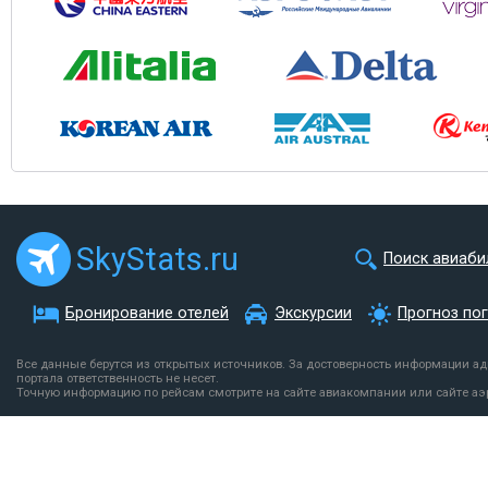
SkyStats.ru
Поиск авиаби
Бронирование отелей
Экскурсии
Прогноз по
Все данные берутся из открытых источников. За достоверность информации а
портала ответственность не несет.
Точную информацию по рейсам смотрите на сайте авиакомпании или сайте аэ