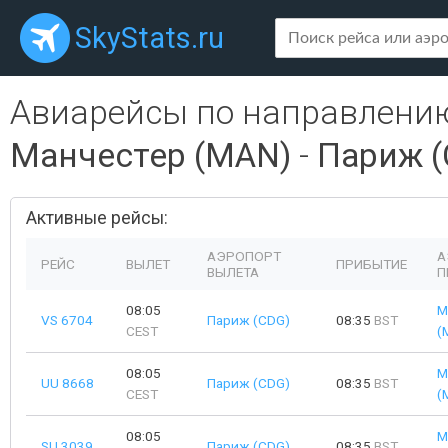
SkyStats.ru
Авиарейсы по направлени
Манчестер (MAN)
-
Париж (
Активные рейсы:
АЭРОПОРТ
А
РЕЙС
ВЫЛЕТ
ПРИБЫТИЕ
ВЫЛЕТА
П
08:05
М
VS 6704
Париж (CDG)
08:35
BST
CEST
(
08:05
М
UU 8668
Париж (CDG)
08:35
BST
CEST
(
08:05
М
SU 3039
Париж (CDG)
08:35
BST