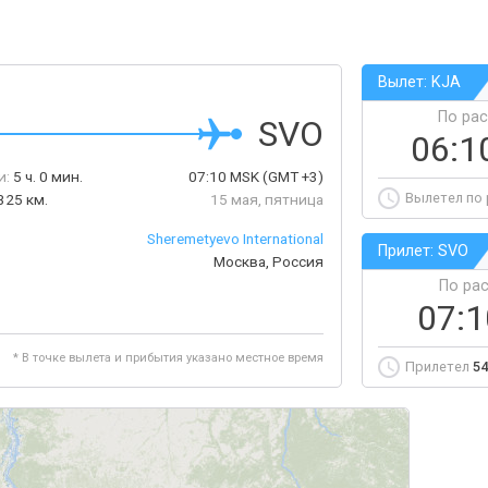
Вылет: KJA
По ра
SVO
06:1
и:
5 ч. 0 мин.
07:10
MSK
(GMT +3)
Вылетел по
325 км.
15 мая, пятница
Sheremetyevo International
Прилет: SVO
Москва, Россия
По ра
07:
* В точке вылета и прибытия указано местное время
Прилетел
54