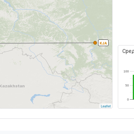
KJA
Сред
100
50
0
Leaflet