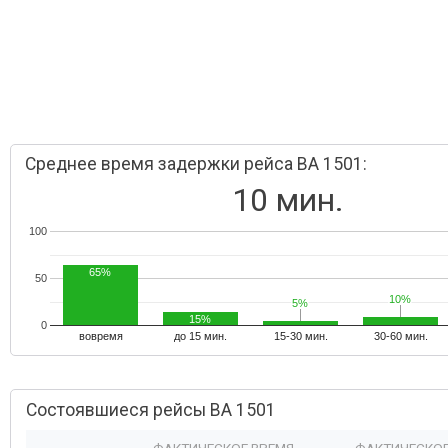
Среднее время задержки рейса BA 1501:
10 мин.
100
65%
50
10%
10%
5%
5%
15%
0
вовремя
до 15 мин.
15-30 мин.
30-60 мин.
Состоявшиеся рейсы BA 1501