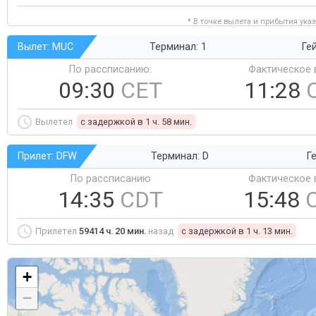
* В точке вылета и прибытия ука
Вылет: MUC
Терминал: 1
Ге
По рассписанию:
Фактическое 
09:30
CET
11:28
Вылетел
c задержкой в 1 ч. 58 мин.
Прилет: DFW
Терминал: D
Ге
По рассписанию
Фактическое 
14:35
CDT
15:48
Прилетел
59414 ч. 20 мин.
назад
c задержкой в 1 ч. 13 мин.
+
−