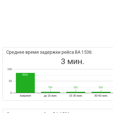
Среднее время задержки рейса BA 1536:
3 мин.
100
85%
50
5%
5%
5%
5%
5%
5%
0
вовремя
до 15 мин.
15-30 мин.
30-60 мин.