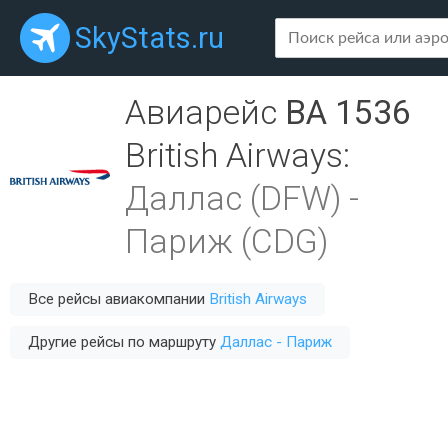
SkyStats.ru
Авиарейс
BA 1536
British Airways
:
Даллас (DFW)
-
Париж (CDG)
Все рейсы авиакомпании
British Airways
Другие рейсы по маршруту
Даллас - Париж