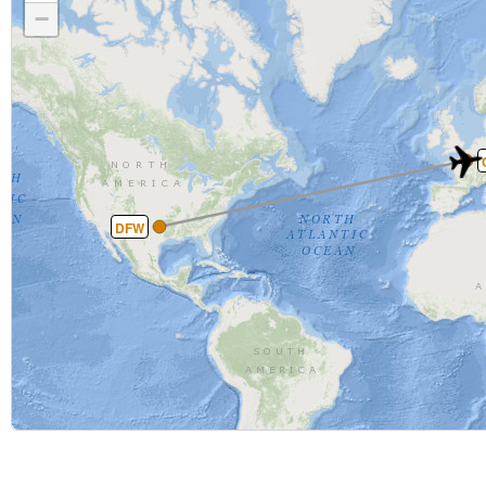
−
DFW