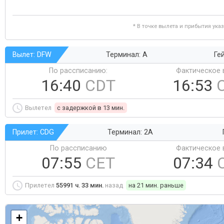
* В точке вылета и прибытия ука
Вылет: DFW
Терминал: A
Ге
По рассписанию:
Фактическое 
16:40
CDT
16:53
Вылетел
c задержкой в 13 мин.
Прилет: CDG
Терминал: 2A
По рассписанию
Фактическое 
07:55
CET
07:34
Прилетел
55991 ч. 33 мин.
назад
на 21 мин. раньше
+