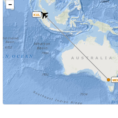
−
KUL
ME