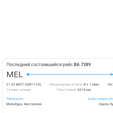
Последний состоявшийся рейс
BA 7389
MEL
21:55
AEST
(GMT +10)
Общее время в пути:
8 ч. 1 мин.
04
14 мая, четверг
Расстояние:
6316 км.
Tullamarine
Kuala Lumpur Int
Мельбурн, Австралия
Куала-Л