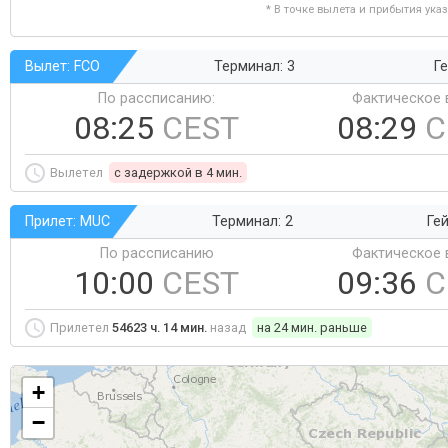
* В точке вылета и прибытия ука
Вылет: FCO
Терминал: 3
Ге
По рассписанию:
Фактическое 
08:25
CEST
08:29
C
Вылетел
c задержкой в 4 мин.
Прилет: MUC
Терминал: 2
Гей
По рассписанию
Фактическое 
10:00
CEST
09:36
C
Прилетел
54623 ч. 14 мин.
назад
на 24 мин. раньше
+
−