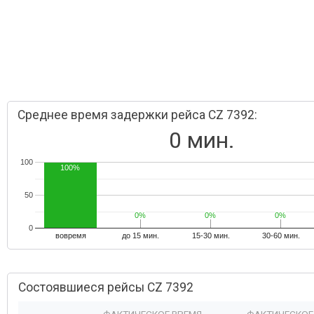
Среднее время задержки рейса CZ 7392:
0 мин.
100
100%
50
0%
0%
0%
0%
0%
0%
0
вовремя
до 15 мин.
15-30 мин.
30-60 мин.
Состоявшиеся рейсы CZ 7392