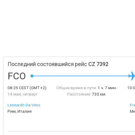
Последний состоявшийся рейс
CZ 7392
FCO
08:25
CEST
(GMT +2)
Общее время в пути:
1 ч. 7 мин.
10:
14 мая, четверг
Расстояние:
730 км.
Leonardo Da Vinci
Fr
Рим, Италия
Мю