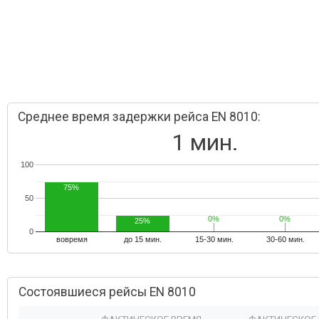
Среднее время задержки рейса EN 8010:
1 мин.
100
75%
50
0%
0%
0%
0%
25%
0
вовремя
до 15 мин.
15-30 мин.
30-60 мин.
Состоявшиеся рейсы EN 8010