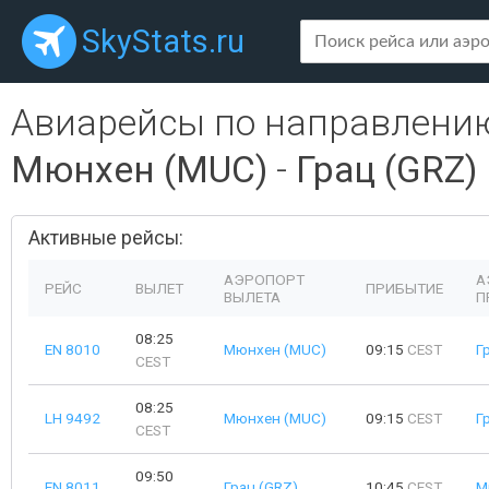
SkyStats.ru
Авиарейсы по направлени
Мюнхен (MUC)
-
Грац (GRZ)
Активные рейсы:
АЭРОПОРТ
А
РЕЙС
ВЫЛЕТ
ПРИБЫТИЕ
ВЫЛЕТА
П
08:25
EN 8010
Мюнхен (MUC)
09:15
CEST
Г
CEST
08:25
LH 9492
Мюнхен (MUC)
09:15
CEST
Г
CEST
09:50
EN 8011
Грац (GRZ)
10:45
CEST
М