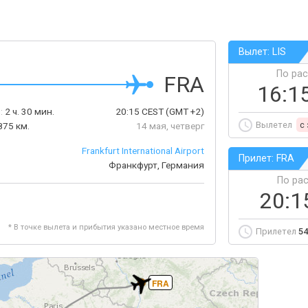
Вылет: LIS
По ра
FRA
16:1
:
2 ч. 30 мин.
20:15
CEST
(GMT +2)
Вылетел
c
875 км.
14 мая, четверг
Frankfurt International Airport
Прилет: FRA
Франкфурт, Германия
По ра
20:1
* В точке вылета и прибытия указано местное время
Прилетел
54
FRA