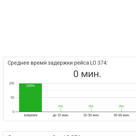
Среднее время задержки рейса LO 374:
0 мин.
100
100%
50
0%
0%
0%
0%
0%
0%
0
вовремя
до 15 мин.
15-30 мин.
30-60 мин.