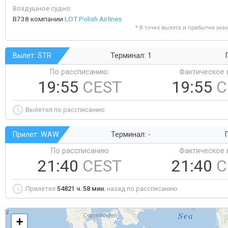
Воздушное судно:
B738 компании
LOT Polish Airlines
* В точке вылета и прибытия ука
Вылет: STR
Терминал: 1
По рассписанию:
Фактическое 
19:55
CEST
19:55
C
Вылетел по рассписанию
Прилет: WAW
Терминал: -
Г
По рассписанию
Фактическое 
21:40
CEST
21:40
C
Прилетел
54821 ч. 58 мин.
назад по рассписанию
+