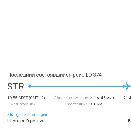
Последний состоявшийся рейс
LO 374
STR
19:55
CEST
(GMT +2)
Общее время в пути:
1 ч. 45 мин.
21:
5 мая, вторник
Расстояние:
918 км.
Stuttgart Echterdingen
Штутгарт, Германия
В