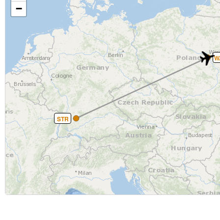
−
W
STR