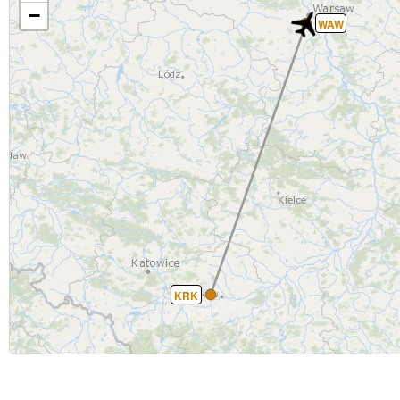
−
WAW
KRK