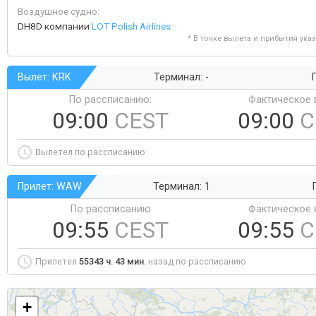
Воздушное судно:
DH8D компании
LOT Polish Airlines
* В точке вылета и прибытия ука
Вылет: KRK
Терминал: -
Г
По рассписанию:
Фактическое 
09:00
CEST
09:00
C
Вылетел по рассписанию
Прилет: WAW
Терминал: 1
По рассписанию
Фактическое 
09:55
CEST
09:55
C
Прилетел
55343 ч. 43 мин.
назад по рассписанию
+