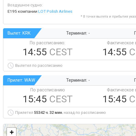
Воздушное судно:
E195 компании
LOT Polish Airlines
* В точке вылета и прибытия ука
Вылет: KRK
Терминал: -
Г
По рассписанию:
Фактическое 
14:55
CEST
14:55
C
Вылетел по рассписанию
Прилет: WAW
Терминал: -
Г
По рассписанию
Фактическое 
15:45
CEST
15:45
C
Прилетел
55342 ч. 32 мин.
назад по рассписанию
+