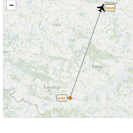
−
WAW
KRK