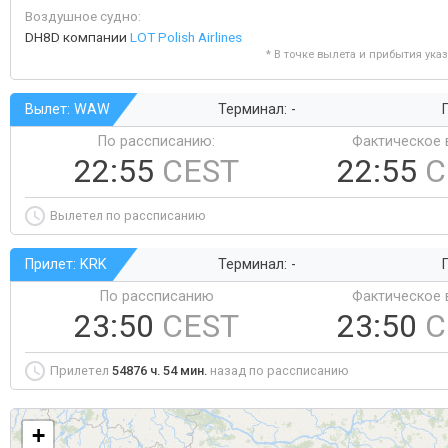
Воздушное судно:
DH8D компании
LOT Polish Airlines
* В точке вылета и прибытия ука
Вылет: WAW
Терминал: -
Г
По рассписанию:
Фактическое 
22:55
CEST
22:55
C
Вылетел по рассписанию
Прилет: KRK
Терминал: -
Г
По рассписанию
Фактическое 
23:50
CEST
23:50
C
Прилетел
54876 ч. 54 мин.
назад по рассписанию
+