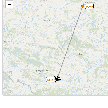
−
WAW
KRK