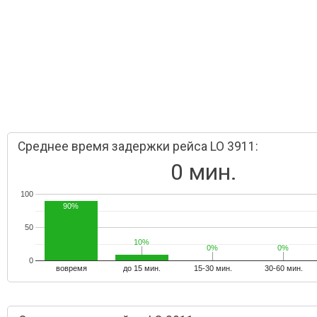
Среднее время задержки рейса LO 3911:
0 мин.
100
90%
50
10%
10%
0%
0%
0%
0%
0
вовремя
до 15 мин.
15-30 мин.
30-60 мин.