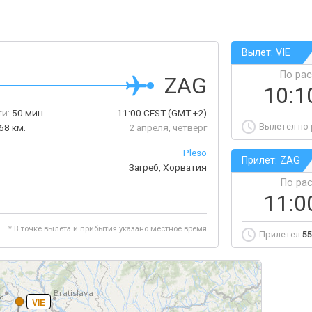
Вылет: VIE
По ра
ZAG
10:1
ти:
50 мин.
11:00
CEST
(GMT +2)
Вылетел по
68 км.
2 апреля, четверг
Pleso
Прилет: ZAG
Загреб, Хорватия
По ра
11:0
* В точке вылета и прибытия указано местное время
Прилетел
55
VIE