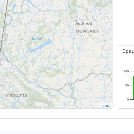
Сред
100
50
0
Leaflet