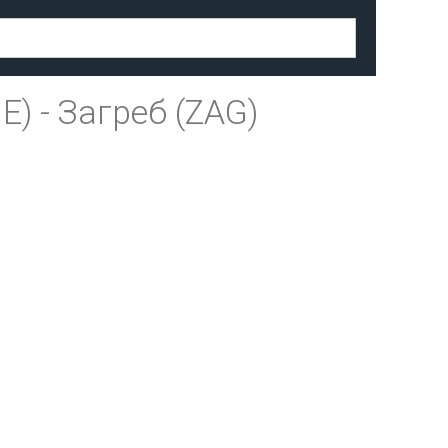
IE)
-
Загреб (ZAG)