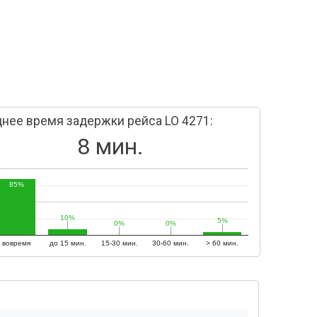
нее время задержки рейса LO 4271:
8 мин.
85%
10%
10%
5%
5%
0%
0%
0%
0%
вовремя
до 15 мин.
15-30 мин.
30-60 мин.
> 60 мин.