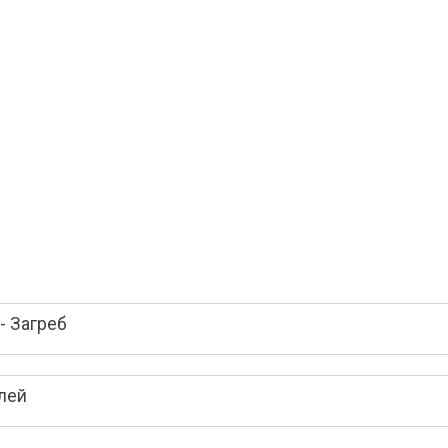
- Загреб
лей