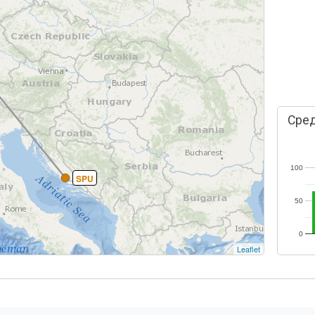
Сред
100
SPU
50
0
Leaflet