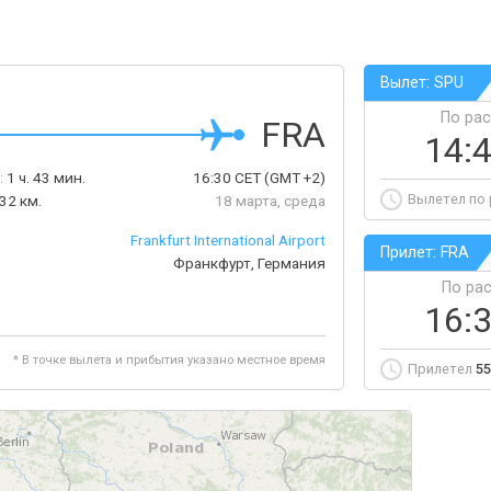
Вылет: SPU
По ра
FRA
14:
:
1 ч. 43 мин.
16:30
CET
(GMT +2)
Вылетел по
32 км.
18 марта, среда
Frankfurt International Airport
Прилет: FRA
Франкфурт, Германия
По ра
16:
* В точке вылета и прибытия указано местное время
Прилетел
55