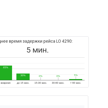
нее время задержки рейса LO 4290:
5 мин.
65%
5%
5%
30%
0%
0%
0%
0%
вовремя
до 15 мин.
15-30 мин.
30-60 мин.
> 60 мин.