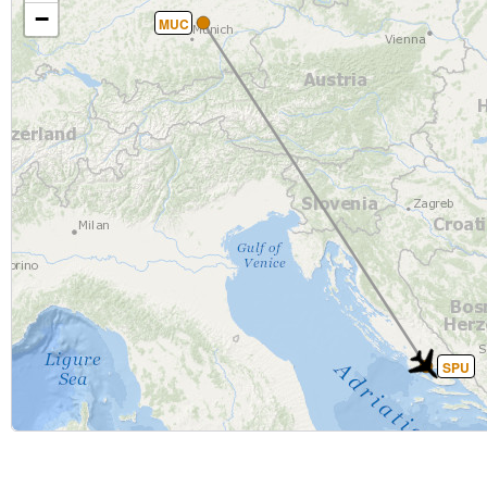
−
MUC
SPU