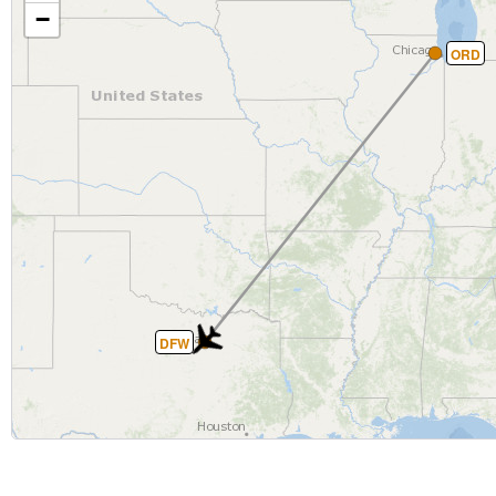
−
ORD
DFW