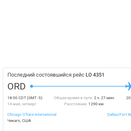
Последний состоявшийся рейс
LO 4351
ORD
18:00
CDT
(GMT -5)
Общее время в пути:
2 ч. 27 мин.
20
14 мая, четверг
Расстояние:
1290 км.
Chicago O'hare International
Dallas/Fort W
Чикаго, США