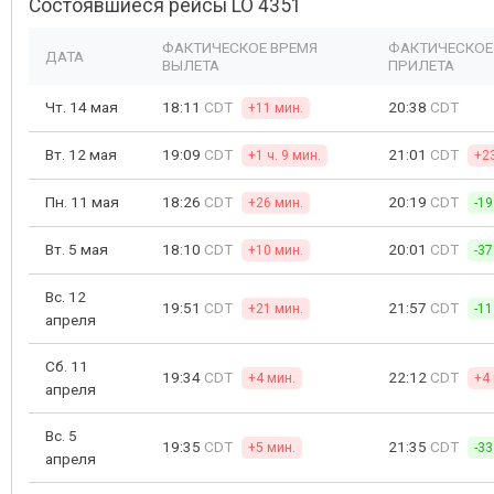
Состоявшиеся рейсы LO 4351
ФАКТИЧЕСКОЕ ВРЕМЯ
ФАКТИЧЕСКОЕ
ДАТА
ВЫЛЕТА
ПРИЛЕТА
Чт. 14 мая
18:11
CDT
20:38
CDT
+11 мин.
Вт. 12 мая
19:09
CDT
21:01
CDT
+1 ч. 9 мин.
+2
Пн. 11 мая
18:26
CDT
20:19
CDT
+26 мин.
-19
Вт. 5 мая
18:10
CDT
20:01
CDT
+10 мин.
-37
Вс. 12
19:51
CDT
21:57
CDT
+21 мин.
-11
апреля
Сб. 11
19:34
CDT
22:12
CDT
+4 мин.
+4
апреля
Вс. 5
19:35
CDT
21:35
CDT
+5 мин.
-33
апреля