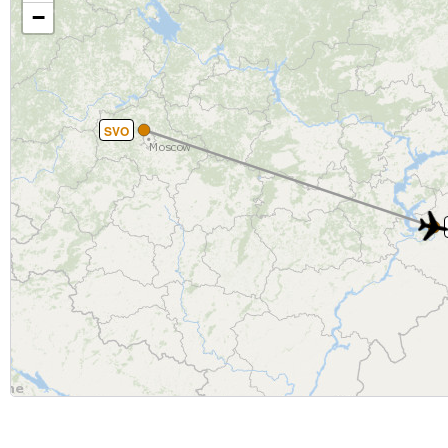
−
SVO