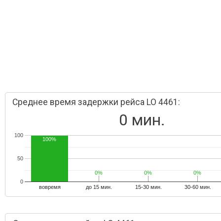
Среднее время задержки рейса LO 4461:
0 мин.
100
100%
50
0%
0%
0%
0%
0%
0%
0
вовремя
до 15 мин.
15-30 мин.
30-60 мин.