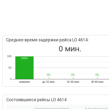
Среднее время задержки рейса LO 4614:
0 мин.
100
100%
50
0%
0%
0%
0%
0%
0%
0
вовремя
до 15 мин.
15-30 мин.
30-60 мин.
Состоявшиеся рейсы LO 4614