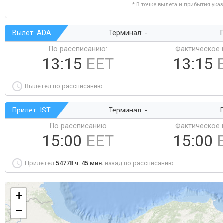
* В точке вылета и прибытия ука
Вылет: ADA
Терминал: -
Г
По рассписанию:
Фактическое 
13:15
EET
13:15
Вылетел по рассписанию
Прилет: IST
Терминал: -
Г
По рассписанию
Фактическое 
15:00
EET
15:00
Прилетел
54778 ч. 45 мин.
назад по рассписанию
+
−