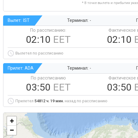
* В точке вылета и прибытия ука
Вылет: IST
Терминал: -
Г
По рассписанию:
Фактическое 
02:10
EET
02:10
Вылетел по рассписанию
Прилет: ADA
Терминал: -
Г
По рассписанию
Фактическое 
03:50
EET
03:50
Прилетел
54812 ч. 19 мин.
назад по рассписанию
+
−