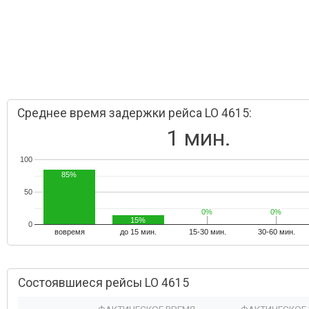
Среднее время задержки рейса LO 4615:
1 мин.
100
85%
50
0%
0%
0%
0%
15%
0
вовремя
до 15 мин.
15-30 мин.
30-60 мин.
Состоявшиеся рейсы LO 4615