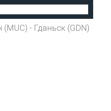
 (MUC)
-
Гданьск (GDN)