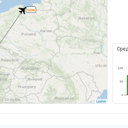
GDN
Сред
100
50
0
Leaflet