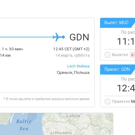
Вылет: MUC
По ра
GDN
11:
:
1 ч. 30 мин.
12:45
CET
(GMT +2)
Вылетел
c
14 км.
14 марта, суббота
Lech Walesa
Прилет: GDN
Гданьск, Польша
По ра
12:
* В точке вылета и прибытия указано местное время
Прилетел
56