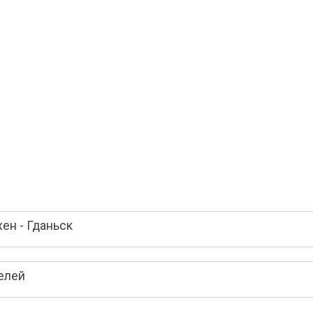
ен - Гданьск
елей