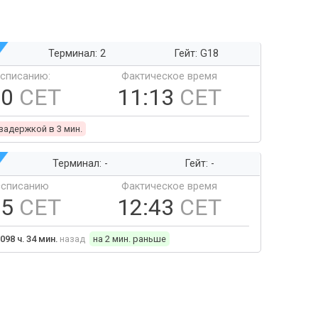
Терминал: 2
Гейт: G18
ссписанию:
Фактическое время
10
CET
11:13
CET
 задержкой в 3 мин.
Терминал: -
Гейт: -
ссписанию
Фактическое время
45
CET
12:43
CET
098 ч. 34 мин.
назад
на 2 мин. раньше