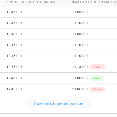
ПРИЛЕТ ПО РАССПРИСАНИЮ
ФАКТИЧЕСКОЕ ВРЕМЯ ВЫЛ
12:45
CET
11:05
CET
12:45
CET
11:10
CET
12:40
CET
11:05
CET
12:45
CET
11:10
CET
12:45
CET
11:10
CET
12:45
CET
11:13
CET
+3 мин.
12:45
CET
11:08
CET
-2 мин.
12:45
CET
11:06
CET
+1 мин.
Показать больше рейсов