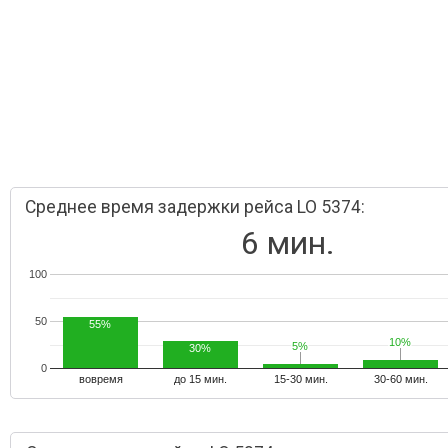
Среднее время задержки рейса LO 5374:
6 мин.
100
50
55%
10%
10%
5%
5%
30%
0
вовремя
до 15 мин.
15-30 мин.
30-60 мин.