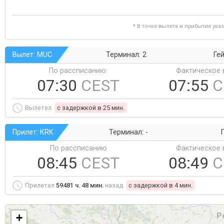
* В точке вылета и прибытия ука
Вылет: MUC
Терминал: 2
Гей
По рассписанию:
Фактическое 
07:30
CEST
07:55
C
Вылетел
c задержкой в 25 мин.
Прилет: KRK
Терминал: -
Г
По рассписанию
Фактическое 
08:45
CEST
08:49
C
Прилетел
59481 ч. 48 мин.
назад
c задержкой в 4 мин.
+