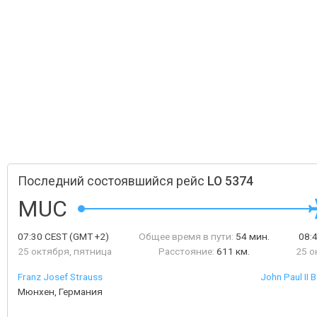
Последний состоявшийся рейс
LO 5374
MUC
07:30
CEST
(GMT +2)
Общее время в пути:
54 мин.
08:
25 октября, пятница
Расстояние:
611 км.
25 о
Franz Josef Strauss
John Paul II B
Мюнхен, Германия