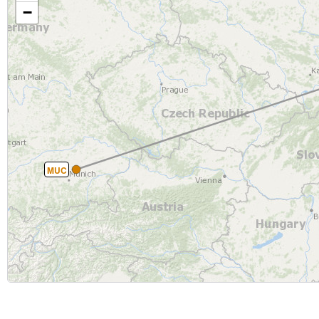
−
MUC