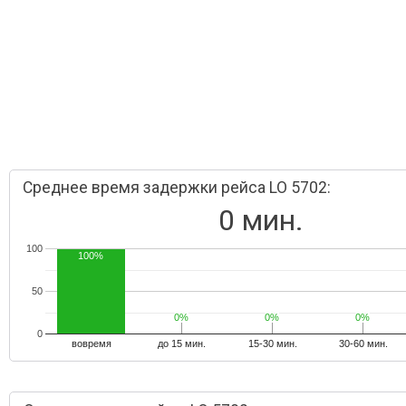
Среднее время задержки рейса LO 5702:
0 мин.
100
100%
50
0%
0%
0%
0%
0%
0%
0
вовремя
до 15 мин.
15-30 мин.
30-60 мин.