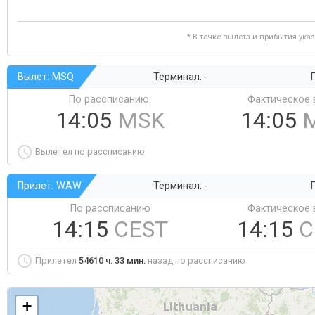
* В точке вылета и прибытия ука
Вылет: MSQ
Терминал: -
Г
По рассписанию:
Фактическое 
14:05
MSK
14:05
Вылетел по рассписанию
Прилет: WAW
Терминал: -
Г
По рассписанию
Фактическое 
14:15
CEST
14:15
C
Прилетел
54610 ч. 33 мин.
назад по рассписанию
+