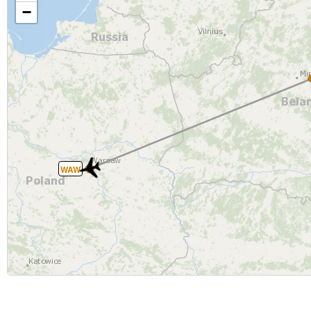
−
WAW