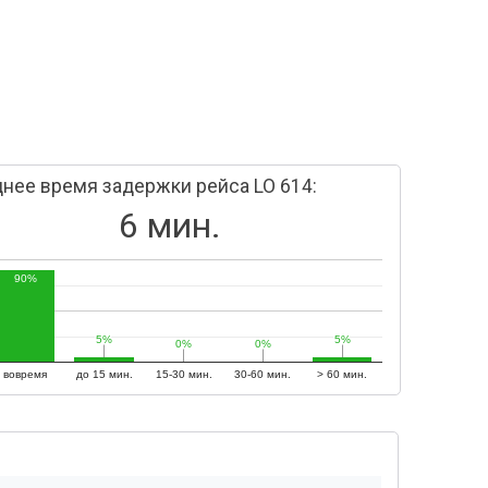
нее время задержки рейса LO 614:
6 мин.
90%
5%
5%
5%
5%
0%
0%
0%
0%
вовремя
до 15 мин.
15-30 мин.
30-60 мин.
> 60 мин.