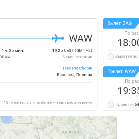
Вылет: ZAG
По ра
WAW
18:0
:
1 ч. 35 мин.
19:35
CEST
(GMT +2)
Вылетел по
00 км.
5 мая, вторник
Frederic Chopin
Прилет: WAW
Варшава, Польша
По ра
19:3
* В точке вылета и прибытия указано местное время
Прилетел
54