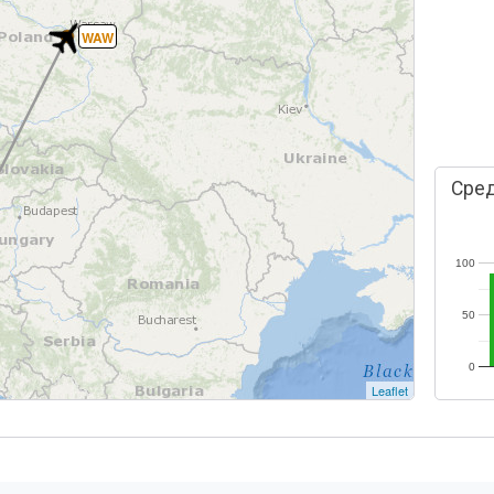
WAW
Сред
100
50
0
Leaflet