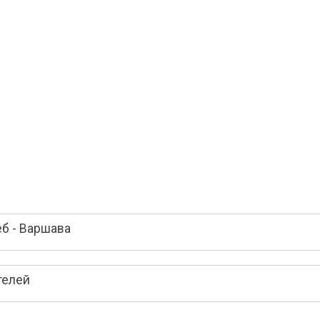
б - Варшава
телей