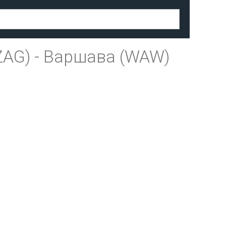
ZAG)
-
Варшава (WAW)