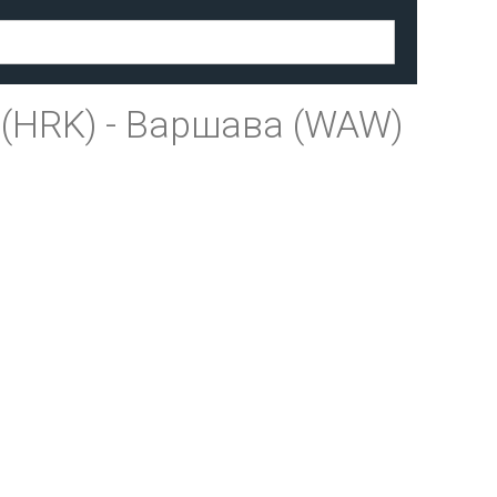
(HRK)
-
Варшава (WAW)