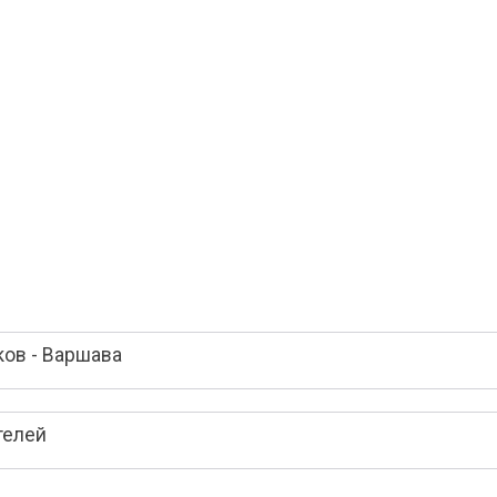
ов - Варшава
телей