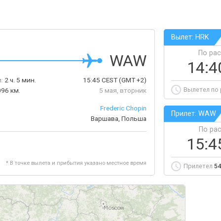
Вылет: HRK
По ра
WAW
14:
:
2 ч. 5 мин.
15:45
CEST
(GMT +2)
Вылетел по
96 км.
5 мая, вторник
Frederic Chopin
Прилет: WAW
Варшава, Польша
По ра
15:4
* В точке вылета и прибытия указано местное время
Прилетел
54