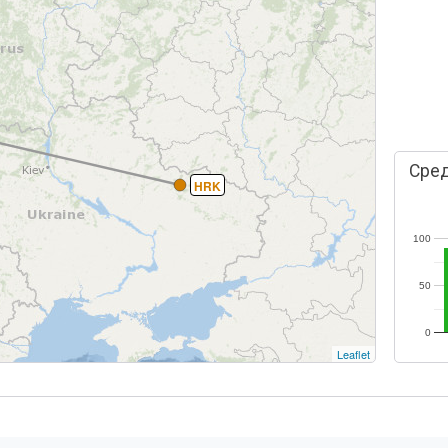
Сред
HRK
100
50
0
Leaflet