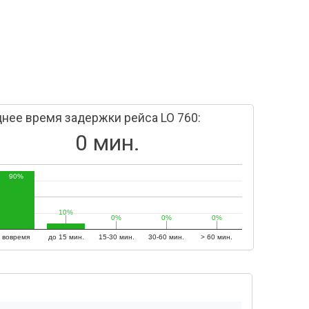
нее время задержки рейса LO 760:
0 мин.
90%
10%
10%
0%
0%
0%
0%
0%
0%
вовремя
до 15 мин.
15-30 мин.
30-60 мин.
> 60 мин.