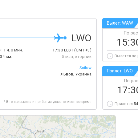
Вылет: WAW
По ра
LWO
15:3
и:
1 ч. 0 мин.
17:30
EEST
(GMT +3)
Вылетел по
34 км.
5 мая, вторник
Snilow
Прилет: LWO
Львов, Украина
По ра
17:
* В точке вылета и прибытия указано местное время
Прилетел
54