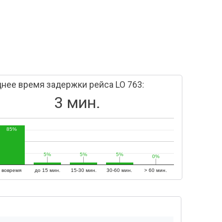
нее время задержки рейса LO 763:
3 мин.
85%
5%
5%
5%
5%
5%
5%
0%
0%
вовремя
до 15 мин.
15-30 мин.
30-60 мин.
> 60 мин.