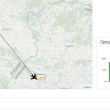
Сред
100
50
LWO
0
Leaflet