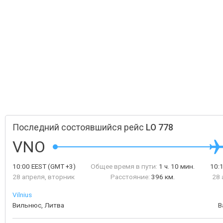
Последний состоявшийся рейс
LO 778
VNO
10:00
EEST
(GMT +3)
Общее время в пути:
1 ч. 10 мин.
10:
28 апреля, вторник
Расстояние:
396 км.
28 
Vilnius
Вильнюс, Литва
В