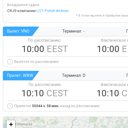
Воздушное судно:
CRJ9 компании
LOT Polish Airlines
* В точке вылета и прибытия ука
Вылет: VNO
Терминал: -
Г
По рассписанию:
Фактическое 
10:00
EEST
10:00
E
Вылетел по рассписанию
Прилет: WAW
Терминал: D
По рассписанию
Фактическое 
10:10
CEST
10:10
C
Прилетел
55044 ч. 58 мин.
назад по рассписанию
+