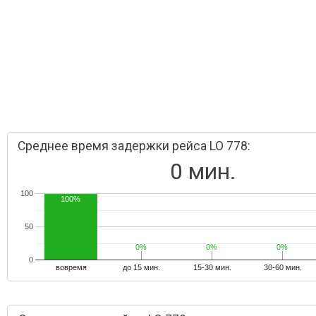
Среднее время задержки рейса LO 778:
0 мин.
100
100%
50
0%
0%
0%
0%
0%
0%
0
вовремя
до 15 мин.
15-30 мин.
30-60 мин.