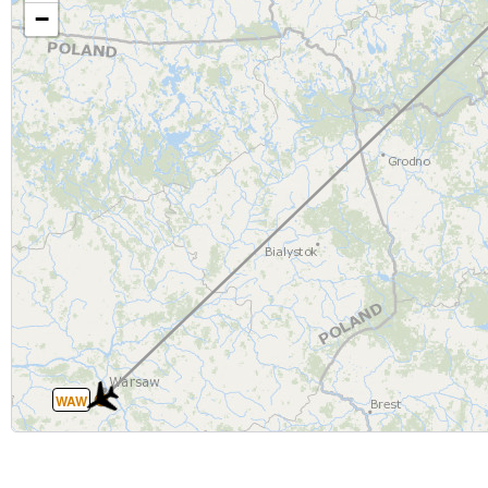
−
WAW