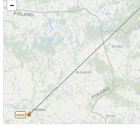
−
WAW