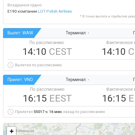
Воздушное судно:
E190 компании
LOT Polish Airlines
* В точке вылета и прибытия ука
Вылет: WAW
Терминал: -
Г
По рассписанию:
Фактическое 
14:10
CEST
14:10
C
Вылетел по рассписанию
Прилет: VNO
Терминал: -
Г
По рассписанию
Фактическое 
16:15
EEST
16:15
E
Прилетел
55017 ч. 16 мин.
назад по рассписанию
+