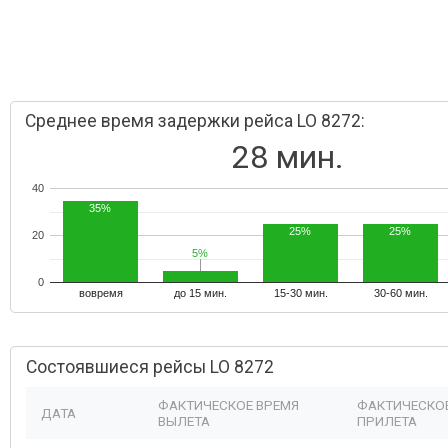
Среднее время задержки рейса LO 8272:
28 мин.
40
35%
25%
25%
20
5%
5%
0
вовремя
до 15 мин.
15-30 мин.
30-60 мин.
Состоявшиеся рейсы LO 8272
ФАКТИЧЕСКОЕ ВРЕМЯ
ФАКТИЧЕСКО
ДАТА
ВЫЛЕТА
ПРИЛЕТА