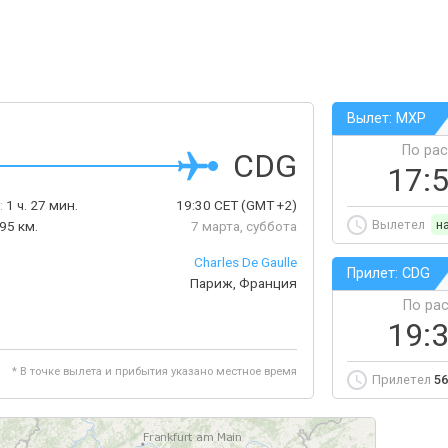
Вылет: MXP
По ра
CDG
17:
:
1 ч. 27 мин.
19:30
CET
(GMT +2)
Вылетел
н
95 км.
7 марта, суббота
Charles De Gaulle
Прилет: CDG
Париж, Франция
По ра
19:
* В точке вылета и прибытия указано местное время
Прилетел
56