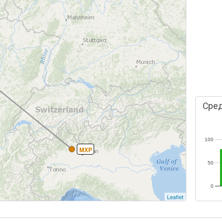
Сред
100
MXP
50
0
Leaflet