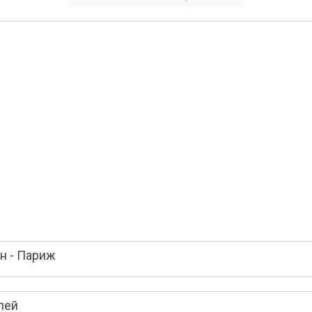
н - Париж
лей