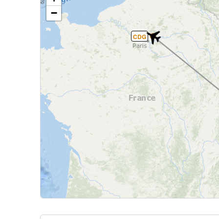
−
CDG