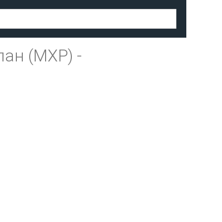
ан (MXP)
-