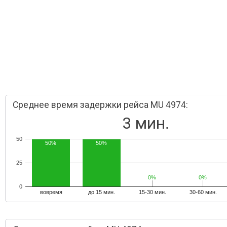
Среднее время задержки рейса MU 4974:
3 мин.
50
50%
50%
25
0%
0%
0%
0%
0
вовремя
до 15 мин.
15-30 мин.
30-60 мин.