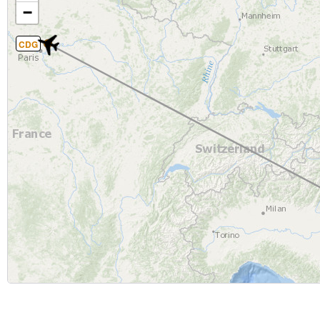
−
CDG