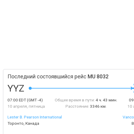
Последний состоявшийся рейс
MU 8032
YYZ
07:00
EDT
(GMT -4)
Общее время в пути:
4 ч. 43 мин.
09
10 апреля, пятница
Расстояние:
3346 км.
10 
Lester B. Pearson International
Vancou
Торонто, Канада
В