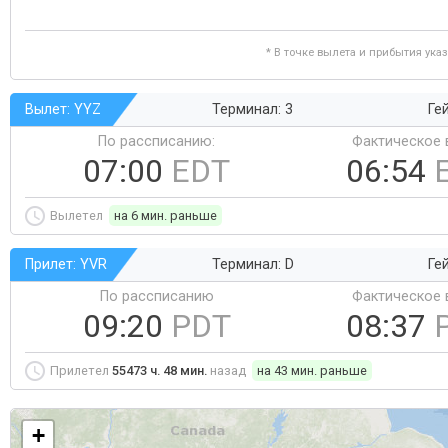
* В точке вылета и прибытия ука
Вылет: YYZ
Терминал: 3
Ге
По рассписанию:
Фактическое 
07:00
EDT
06:54
Вылетел
на 6 мин. раньше
Прилет: YVR
Терминал: D
Ге
По рассписанию
Фактическое 
09:20
PDT
08:37
Прилетел
55473 ч. 48 мин.
назад
на 43 мин. раньше
+