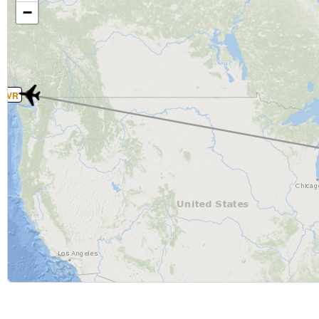
−
YVR