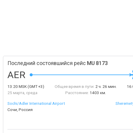
Последний состоявшийся рейс
MU 8173
AER
13:20
MSK
(GMT +3)
Общее время в пути:
2 ч. 26 мин.
16
25 марта, среда
Расстояние:
1403 км.
Sochi/Adler International Airport
Sheremety
Сочи, Россия