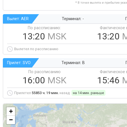
* В точке вылета и прибытия ука
Вылет: AER
Терминал: -
Г
По рассписанию:
Фактическое 
13:20
MSK
13:20
Вылетел по рассписанию
Прилет: SVO
Терминал: B
По рассписанию
Фактическое 
16:00
MSK
15:46
Прилетел
55853 ч. 19 мин.
назад
на 14 мин. раньше
+
−