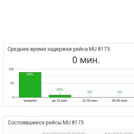
Среднее время задержки рейса MU 8173:
0 мин.
100
90%
50
10%
10%
0%
0%
0%
0%
0
вовремя
до 15 мин.
15-30 мин.
30-60 мин.
Состоявшиеся рейсы MU 8173